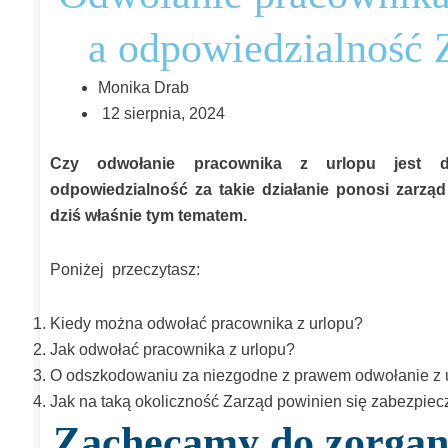
a odpowiedzialność 
Monika Drab
12 sierpnia, 2024
Odwołanie
Czy odwołanie pracownika z urlopu jest d
pracownika
odpowiedzialność za takie działanie ponosi zarząd
z
dziś właśnie tym tematem.
urlopu
a
Poniżej przeczytasz:
odpowiedzialność
Zarządu
Kiedy można odwołać pracownika z urlopu?
Jak odwołać pracownika z urlopu?
O odszkodowaniu za niezgodne z prawem odwołanie z 
Jak na taką okoliczność Zarząd powinien się zabezpiec
Zachęcamy do zorgan