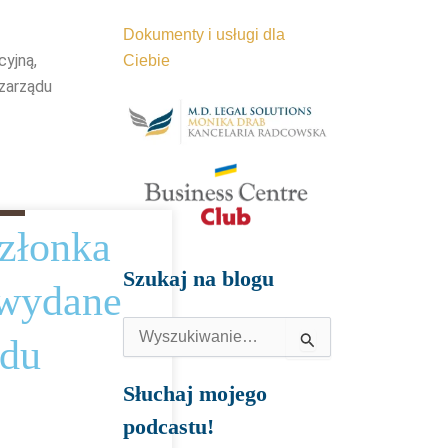
Dokumenty i usługi dla
cyjną,
Ciebie
zarządu
złonka
Szukaj na blogu
 wydane
Szukaj
ądu
dla:
Słuchaj mojego
podcastu!