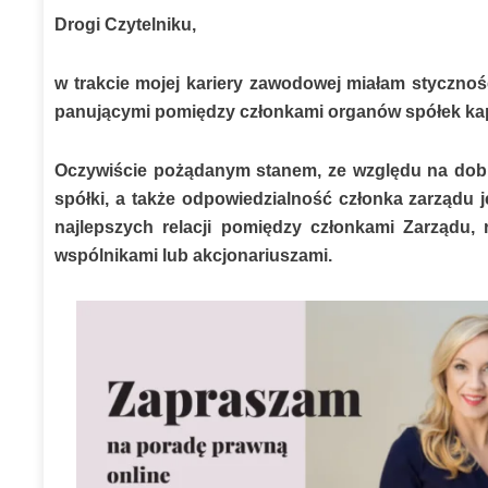
Odpowiedzialność
Drogi Czytelniku,
członka
zarządu
w trakcie mojej kariery zawodowej miałam stycznoś
–
panującymi pomiędzy członkami organów spółek ka
polecenia
wydane
Oczywiście pożądanym stanem, ze względu na dobr
członkom
spółki, a także odpowiedzialność członka zarządu 
Zarządu
najlepszych relacji pomiędzy członkami Zarządu,
wspólnikami lub akcjonariuszami.