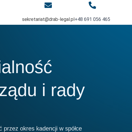
sekretariat@drab-legal.pl
+48 691 056 465
alność
ządu i rady
ć przez okres kadencji w spółce