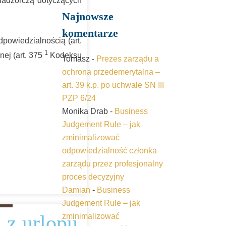
nadzorczą dotyczących
Najnowsze
komentarze
powiedzialnością (art.
1
nej (art. 375
Kodeksu
Tomasz
-
Prezes zarządu a
ochrona przedemerytalna –
art. 39 k.p. po uchwale SN III
PZP 6/24
Monika Drab
-
Business
Judgement Rule – jak
zminimalizować
odpowiedzialność członka
zarządu przez profesjonalny
proces decyzyjny
Damian
-
Business
Judgement Rule – jak
 z urlopu
zminimalizować