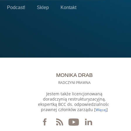
Podcast!
Sklep
Kontakt
MONIKA DRAB
RADCZYNI PRAWNA
Jestem także licencjonowaną
doradczynią restrukturyzacyjną,
ekspertką BCC ds. odpowiedzialności
prawnej członków zarządu [
]
Więcej