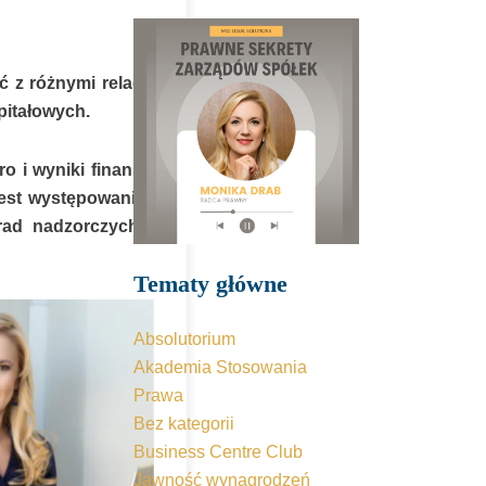
ć z różnymi relacjami
pitałowych.
o i wyniki finansowe
jest występowanie jak
 rad nadzorczych czy
Tematy główne
Absolutorium
Akademia Stosowania
Prawa
Bez kategorii
Business Centre Club
Jawność wynagrodzeń