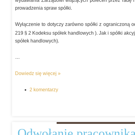
wydawania Zarządowi wiążących poleceń przez radę 
prowadzenia spraw spółki.
Wyłączenie to dotyczy zarówno spółki z ograniczoną od
219 § 2 Kodeksu spółek handlowych ). Jak i spółki akcyj
spółek handlowych).
…
Dowiedz się więcej »
2 komentarzy
Odwołanie pracownika