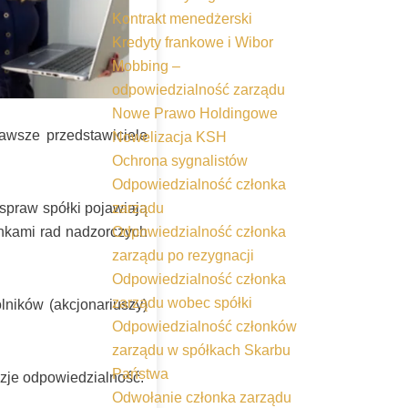
Kontrakt menedżerski
Kredyty frankowe i Wibor
Mobbing –
odpowiedzialność zarządu
Nowe Prawo Holdingowe
awsze przedstawiciele
Nowelizacja KSH
Ochrona sygnalistów
Odpowiedzialność członka
spraw spółki pojawiają
zarządu
onkami rad nadzorczych
Odpowiedzialność członka
zarządu po rezygnacji
Odpowiedzialność członka
zarządu wobec spółki
lników (akcjonariuszy)
Odpowiedzialność członków
zarządu w spółkach Skarbu
Państwa
yzje odpowiedzialność.
Odwołanie członka zarządu