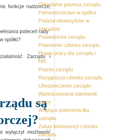
Odwołanie prezesa zarządu
ie funkcje nadzorcze,
Pełnomocnictwo w spółce
Podział obowiązków w
zarządzie
ełniania poleceń rady
Posiedzenia zarządu
w spółki?
Powołanie członka zarządu
Prawo pracy dla zarządu i
iałalność Zarządu i
HR
Prezes zarządu
Rezygnacja członka zarządu
Ubezpieczenie zarządu
Wartościowanie stanowisk
arządu są
pracy
Wiążące polecenia dla
orczej?
zarządu
Zakaz konkurencji członka
t wyłączył możliwość
zarządu