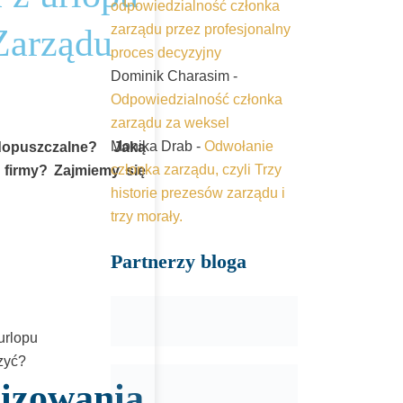
odpowiedzialność członka
zarządu przez profesjonalny
Zarządu
proces decyzyjny
Dominik Charasim
-
Odpowiedzialność członka
zarządu za weksel
Monika Drab
-
Odwołanie
opuszczalne? Jaką
członka zarządu, czyli Trzy
 firmy? Zajmiemy się
historie prezesów zarządu i
trzy morały.
Partnerzy bloga
urlopu
zyć?
izowania