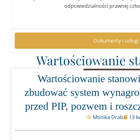
odpowiedzialności prawnej czło
Dokumenty i usługi 
Wartościowanie s
Wartościowanie stanowi
zbudować system wynagrodz
przed PIP, pozwem i rosz
Monika Drab
13 k