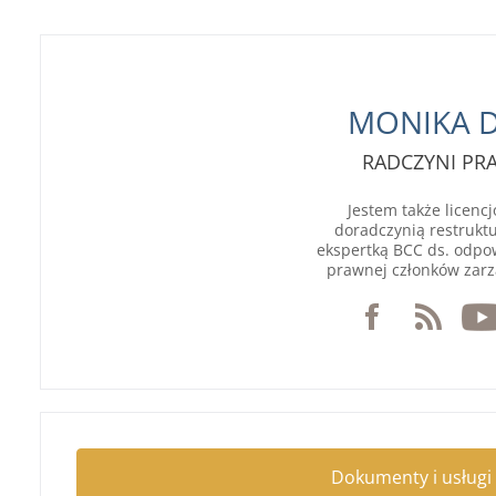
MONIKA 
RADCZYNI P
Jestem także licen
doradczynią restruktu
ekspertką BCC ds. odpo
prawnej członków zarz
Dokumenty i usługi 