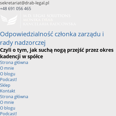
Przejdź
sekretariat@drab-legal.pl
do
+48 691 056 465
treści
Odpowiedzialność członka zarządu i
rady nadzorczej
Czyli o tym, jak suchą nogą przejść przez okres
kadencji w spółce
Strona główna
O mnie
O blogu
Podcast!
Sklep
Kontakt
Strona główna
O mnie
O blogu
Podcast!