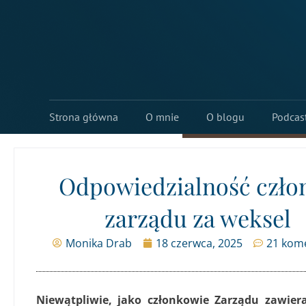
Strona główna
O mnie
O blogu
Podcas
Odpowiedzialność czło
zarządu za weksel
Monika Drab
18 czerwca, 2025
21 kom
Niewątpliwie, jako członkowie Zarządu zawier