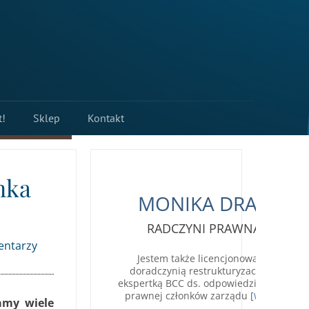
t!
Sklep
Kontakt
nka
MONIKA DRAB
RADCZYNI PRAWNA
entarzy
Jestem także licencjonowaną
doradczynią restrukturyzacyjną,
ekspertką BCC ds. odpowiedzialności
prawnej członków zarządu [
]
Więcej
amy wiele