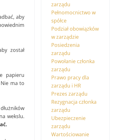
zarządu
Pełnomocnictwo w
adbać, aby
spółce
odpowiednim
Podział obowiązków
w zarządzie
Posiedzenia
aby został
zarządu
Powołanie członka
zarządu
e papieru
Prawo pracy dla
 Nie ma to
zarządu i HR
Prezes zarządu
Rezygnacja członka
łużników
zarządu
na wekslu.
Ubezpieczenie
ać.
zarządu
Wartościowanie