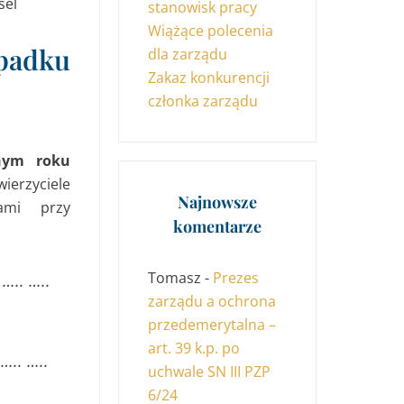
stanowisk pracy
Wiążące polecenia
ypadku
dla zarządu
Zakaz konkurencji
członka zarządu
nym roku
ierzyciele
Najnowsze
ami przy
komentarze
Tomasz
-
Prezes
 ….. …..
zarządu a ochrona
przedemerytalna –
art. 39 k.p. po
 ….. …..
uchwale SN III PZP
6/24