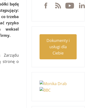
półki będę
ępujący:
 co trzeba
ać ryzyko
a weksel
firmy.
Dokumenty i
usługi dla
Ciebie
s Zarządu
ą stronę o