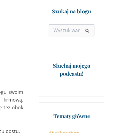
Szukaj na blogu
Szukaj
dla:
Słuchaj mojego
podcastu!
rogu swoim
 firmową.
ę też obok
Tematy główne
cu postu.