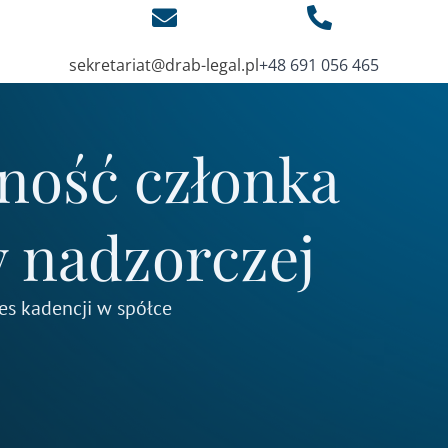
sekretariat@drab-legal.pl
+48 691 056 465
ność członka
y nadzorczej
res kadencji w spółce