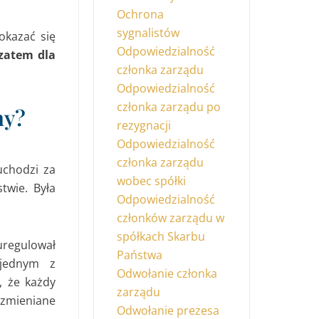
Ochrona
sygnalistów
okazać się
Odpowiedzialność
 zatem dla
członka zarządu
Odpowiedzialność
członka zarządu po
my?
rezygnacji
Odpowiedzialność
członka zarządu
uchodzi za
wobec spółki
twie. Była
Odpowiedzialność
członków zarządu w
spółkach Skarbu
uregulował
Państwa
 jednym z
Odwołanie członka
, że każdy
zarządu
 zmieniane
Odwołanie prezesa