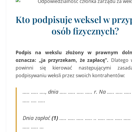
Kto podpisuje weksel w prz
osób fizycznych?
Podpis na wekslu złożony w prawnym dol
oznacza: „ja przyrzekam, że zapłacę”.
Dlatego w
powinni się kierować następującymi zasad
podpisywaniu weksli przez swoich kontrahentów:
….. ….. …., dnia ….. ….. ….. ….. r. Na ….. ….. …..
….. …. …..
Dnia zapłać
(1)
….. ….. ….. ….. .. ….. ….. ….. …..
….. ….. …