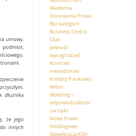
Absolutorium
Akademia
Stosowania Prawa
Bez kategorii
Business Centre
nia umowy.
Club
t podmiot,
Jawność
ościowego.
wynagrodzeń
stronami.
Kontrakt
menedżerski
Kredyty frankowe i
zpieczenie
Wibor
przyszłym.
Mobbing –
k dłużnika
odpowiedzialność
zarządu
Nowe Prawo
ę, że jego
Holdingowe
 do innych
Nowelizacja KSH