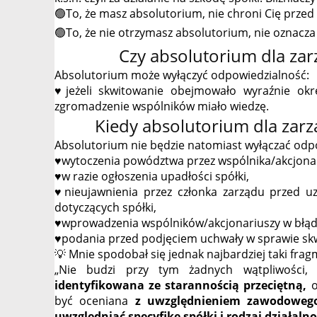
🟢To, że masz absolutorium, nie chroni Cię przed
🟢To, że nie otrzymasz absolutorium, nie oznacza
Czy absolutorium dla za
Absolutorium może wyłączyć odpowiedzialność:
♥️jeżeli skwitowanie obejmowało wyraźnie ok
zgromadzenie wspólników miało wiedzę.
Kiedy absolutorium dla zarz
Absolutorium nie będzie natomiast wyłączać odpo
♥️wytoczenia powództwa przez wspólnika/akcjona
♥️w razie ogłoszenia upadłości spółki,
♥️nieujawnienia przez członka zarządu przed 
dotyczących spółki,
♥️wprowadzenia wspólników/akcjonariuszy w błąd
♥️podania przed podjęciem uchwały w sprawie skw
💡 Mnie spodobał się jednak najbardziej taki fra
„Nie budzi przy tym żadnych wątpliwości,
identyfikowana ze starannością przeciętną,
o
być oceniana
z uwzględnieniem zawodowego 
uwzględniać specyfikę spółki i rodzaj działaln