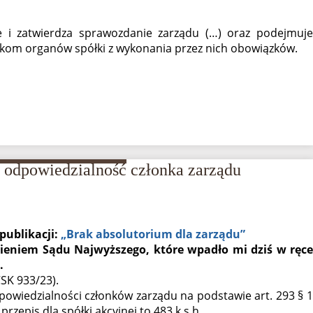
e i zatwierdza sprawozdanie zarządu (…) oraz podejmuje
nkom organów spółki z wykonania przez nich obowiązków.
a odpowiedzialność członka zarządu
publikacji:
„Brak absolutorium dla zarządu”
ieniem Sądu Najwyższego, które wpadło mi dziś w ręce
.
CSK 933/23).
owiedzialności członków zarządu na podstawie art. 293 § 1
y przepis dla spółki akcyjnej to 483 k.s.h.