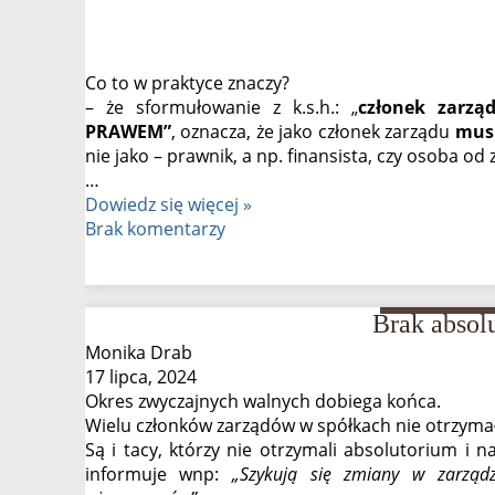
Co to w praktyce znaczy?
– że sformułowanie z k.s.h.: „
członek zarzą
PRAWEM”
, oznacza, że jako członek zarządu
musi
nie jako – prawnik, a np. finansista, czy osoba od
…
Absolutorium
Dowiedz się więcej »
dla
Brak komentarzy
zarządu
a
odpowiedzialność
Brak absol
członka
zarządu
Monika Drab
17 lipca, 2024
Okres zwyczajnych walnych dobiega końca.
Wielu członków zarządów w spółkach nie otrzymał
Są i tacy, którzy nie otrzymali absolutorium i n
informuje wnp:
„Szykują się zmiany w zarządz