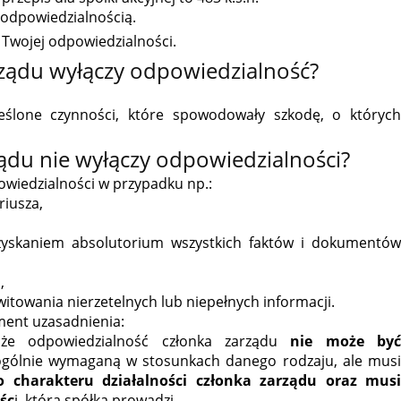
 odpowiedzialnością.
 Twojej odpowiedzialności.
rządu wyłączy odpowiedzialność?
reślone czynności, które spowodowały szkodę, o których
ądu nie wyłączy odpowiedzialności?
wiedzialności w przypadku np.:
riusza,
uzyskaniem absolutorium wszystkich faktów i dokumentów
,
itowania nierzetelnych lub niepełnych informacji.
gment uzasadnienia:
 że odpowiedzialność członka zarządu
nie może by
gólnie wymaganą w stosunkach danego rodzaju, ale mus
charakteru działalności członka zarządu oraz mus
ośc
i, którą spółka prowadzi.