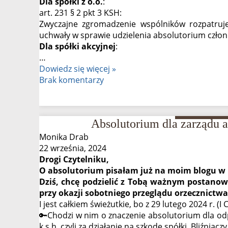
Dla spółki z o.o.
:
art. 231 § 2 pkt 3 KSH:
Zwyczajne zgromadzenie wspólników rozpatruj
uchwały w sprawie udzielenia absolutorium czło
Dla spółki akcyjnej
:
…
Walne
Dowiedz się więcej »
i…
Brak komentarzy
po
walnym.
Ale
Absolutorium dla zarządu 
czy
na
Monika Drab
pewno?
22 września, 2024
O
Drogi Czytelniku,
absolutorium
O absolutorium pisałam już na moim blogu w 
dla
Dziś, chcę podzielić z Tobą ważnym postanow
Zarządu
przy okazji sobotniego przeglądu orzecznictwa
I jest całkiem świeżutkie, bo z 29 lutego 2024 r. (I 
🔑Chodzi w nim o znaczenie absolutorium dla odp
k.s.h. czyli za działanie na szkodę spółki. Bliźniacz