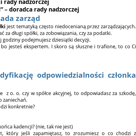
i rady nadzorczej
” – doradca rady nadzorczej
iada zarząd
łki
jest tematyką często niedocenianą przez zarządzających
 za długi spółki, za zobowiązania, czy za podatki.
 godziny podejmujesz dziesiątki decyzji.
bo jesteś ekspertem. I skoro są słuszne i trafione, to co Ci
yfikację odpowiedzialności członka
e z o. o. czy w spółce akcyjnej, to odpowiadasz za szkodę,
b zaniechań.
odzi konkretnie?
ńca kadencji? (nie, tak nie jest)
at, który jeśli zapamiętasz, to zrozumiesz o co chodzi z