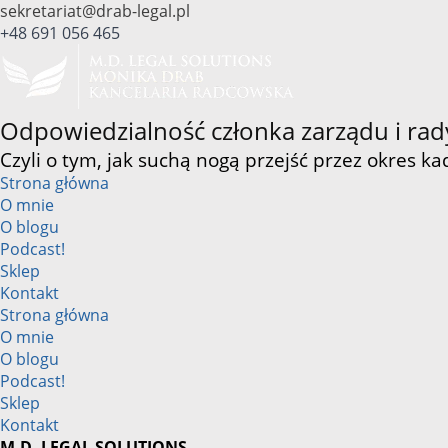
Przejdź
sekretariat@drab-legal.pl
do
+48 691 056 465
treści
Odpowiedzialność członka zarządu i rad
Czyli o tym, jak suchą nogą przejść przez okres ka
Strona główna
O mnie
O blogu
Podcast!
Sklep
Kontakt
Strona główna
O mnie
O blogu
Podcast!
Sklep
Kontakt
M.D. LEGAL SOLUTIONS