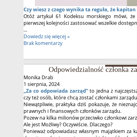
Czy wiesz z czego wynika ta reguła, że kapitan
Otóż artykuł 61 Kodeksu morskiego mówi, że j
pierwszej kolejności zastosować wszelkie dostępn
…
Rezygnacja
Dowiedz się więcej »
z
Brak komentarzy
funkcji
członka
zarządu
Odpowiedzialność członka za
–
odpowiedzialność
Monika Drab
1 sierpnia, 2024
„Za co odpowiada zarząd”
to jedna z najczęst
czy też osób, które chcą zostać członkami zarządu
Niewątpliwie, praktyka dziś pokazuje, że niezn
prawnych i finansowych członków zarządu.
Pozew na kilka milionów przeciwko członkowi zar
Ale jest Możliwy? Oczywiście. Dlaczego?
Ponieważ odpowiadasz własnym majątkiem za k