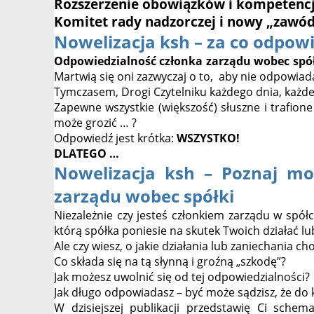
Rozszerzenie obowiązków i kompetencj
Komitet rady nadzorczej i nowy „zawód
Nowelizacja ksh – za co odpow
Odpowiedzialność członka zarządu wobec spó
Martwią się oni zazwyczaj o to, aby nie odpowiadać
Tymczasem, Drogi Czytelniku każdego dnia, każdej
Zapewne wszystkie (większość) słuszne i trafione 
może grozić … ?
Odpowiedź jest krótka:
WSZYSTKO!
DLATEGO …
Nowelizacja ksh – Poznaj mod
zarządu wobec spółki
Niezależnie czy jesteś członkiem zarządu w spółc
którą spółka poniesie na skutek Twoich działać lu
Ale czy wiesz, o jakie działania lub zaniechania ch
Co składa się na tą słynną i groźną „szkodę”?
Jak możesz uwolnić się od tej odpowiedzialności?
Jak długo odpowiadasz – być może sądzisz, że do ko
W dzisiejszej publikacji przedstawię Ci schem