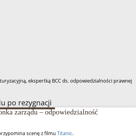
turyzacyjną, ekspertką BCC ds. odpowiedzialności prawnej
u po rezygnacji
łonka zarządu – odpowiedzialność
rzypomina scenę z filmu
Titanic
.