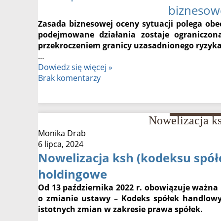
biznesowe
Zasada biznesowej oceny sytuacji polega obe
podejmowane działania zostaje ograniczon
przekroczeniem granicy uzasadnionego ryzyka
…
Odpowiedzialność
Dowiedz się więcej »
członka
Brak komentarzy
zarządu,
czyli
za
Nowelizacja k
co
odpowiada
Monika Drab
zarząd?
6 lipca, 2024
Nowelizacja ksh (kodeksu spó
holdingowe
Od 13 października 2022 r. obowiązuje ważna n
o zmianie ustawy – Kodeks spółek handlowy
istotnych zmian w zakresie prawa spółek.