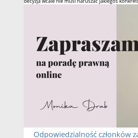
decyzja wcale nie musi naruszać jakiegoś konkre
Odpowiedzialność
członków z