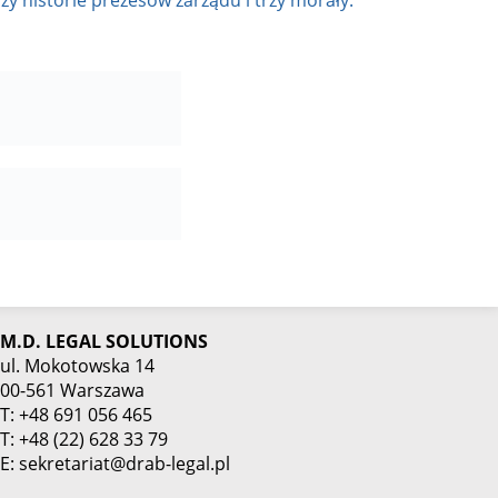
zy historie prezesów zarządu i trzy morały.
M.D. LEGAL SOLUTIONS
ul. Mokotowska 14
00-561 Warszawa
T: +48 691 056 465
T: +48 (22) 628 33 79
E: sekretariat@drab-legal.pl