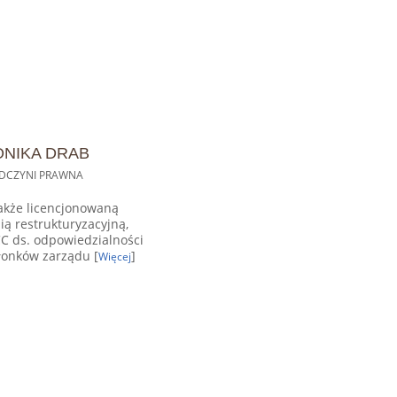
NIKA DRAB
DCZYNI PRAWNA
akże licencjonowaną
ią restrukturyzacyjną,
C ds. odpowiedzialności
łonków zarządu [
]
Więcej