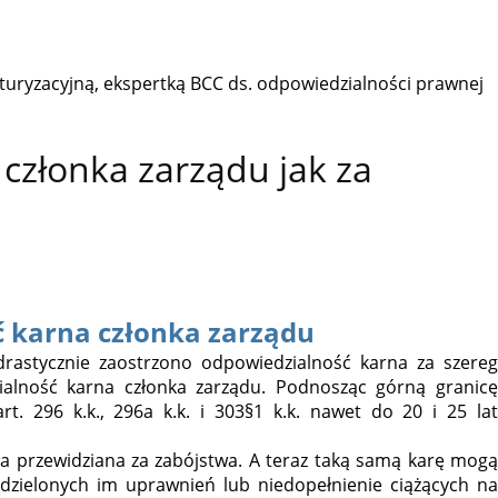
turyzacyjną, ekspertką BCC ds. odpowiedzialności prawnej
członka zarządu jak za
 karna członka zarządu
astycznie zaostrzono odpowiedzialność karna za szereg
alność karna członka zarządu. Podnosząc górną granicę
. 296 k.k., 296a k.k. i 303§1 k.k. nawet do 20 i 25 lat
ła przewidziana za zabójstwa. A teraz taką samą karę mogą
dzielonych im uprawnień lub niedopełnienie ciążących na