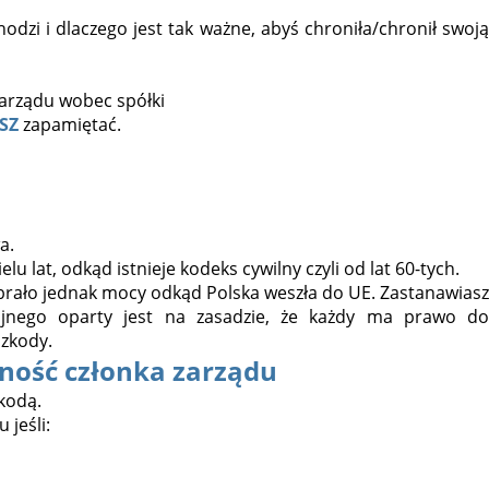
hodzi i dlaczego jest tak ważne, abyś chroniła/chronił swoją
SZ
zapamiętać.
a.
u lat, odkąd istnieje kodeks cywilny czyli od lat 60-tych.
brało jednak mocy odkąd Polska weszła do UE. Zastanawiasz
jnego oparty jest na zasadzie, że każdy ma prawo do
zkody.
ność członka zarządu
kodą.
jeśli: