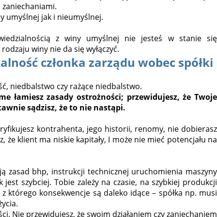
b zaniechaniami.
y umyślnej jak i nieumyślnej.
iedzialnością z winy umyślnej nie jesteś w stanie się
rodzaju winy nie da się wyłączyć.
alność członka zarządu wobec spółki
ć, niedbalstwo czy rażące niedbalstwo.
me łamiesz zasady ostrożności; przewidujesz, że Twoj
awnie sądzisz, że to nie nastąpi.
yfikujesz kontrahenta, jego historii, renomy, nie dobierasz
e klient ma niskie kapitały, I może nie mieć potencjału na
ują zasad bhp, instrukcji technicznej uruchomienia maszyny
jest szybciej. Tobie zależy na czasie, na szybkiej produkcji
, z którego konsekwencje są daleko idące – spółka np. musi
ycia.
ści. Nie przewidujesz, że swoim działaniem czy zaniechaniem