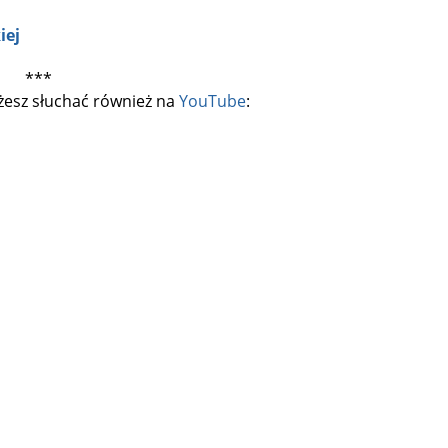
iej
***
esz słuchać również na
YouTube
: