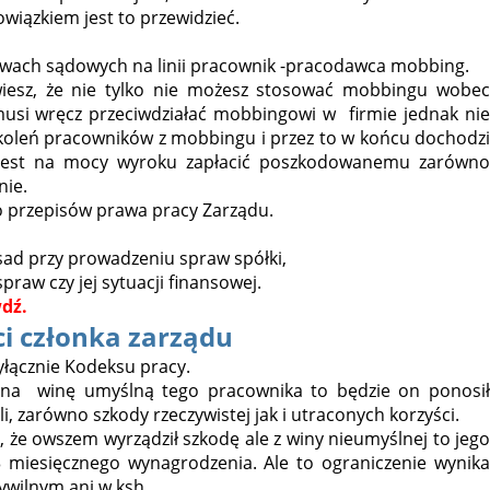
iązkiem jest to przewidzieć.
awach sądowych na linii pracownik -pracodawca mobbing.
 wiesz, że nie tylko nie możesz stosować mobbingu wobec
musi wręcz przeciwdziałać mobbingowi w firmie jednak nie
koleń pracowników z mobbingu i przez to w końcu dochodzi
a jest na mocy wyroku zapłacić poszkodowanemu zarówno
nie.
 przepisów prawa pracy Zarządu.
ad przy prowadzeniu spraw spółki,
raw czy jej sytuacji finansowej.
dź.
i członka zarządu
yłącznie Kodeksu pracy.
y na winę umyślną tego pracownika to będzie on ponosił
, zarówno szkody rzeczywistej jak i utraconych korzyści.
 że owszem wyrządził szkodę ale z winy nieumyślnej to jego
 miesięcznego wynagrodzenia. Ale to ograniczenie wynika
ywilnym ani w ksh.