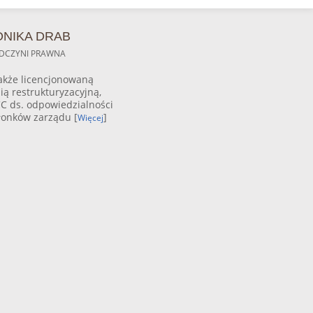
NIKA DRAB
DCZYNI PRAWNA
akże licencjonowaną
ią restrukturyzacyjną,
C ds. odpowiedzialności
łonków zarządu [
]
Więcej