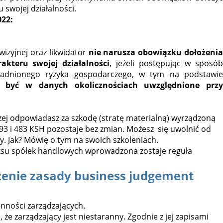
swojej działalności.
022:
wizyjnej oraz likwidator
nie narusza obowiązku dołożeni
kteru swojej działalności
, jeżeli postępując w sposób
asadnionego ryzyka gospodarczego, w tym na podstawie
ny być w danych okolicznościach uwzględnione przy
czej odpowiadasz za szkodę (stratę materialną) wyrządzoną
293 i 483 KSH pozostaje bez zmian. Możesz się uwolnić od
y. Jak? Mówię o tym na swoich szkoleniach.
ksu spółek handlowych wprowadzona zostaje reguła
enie zasady business judgement
nności zarządzających.
 że zarządzający jest niestaranny. Zgodnie z jej zapisami