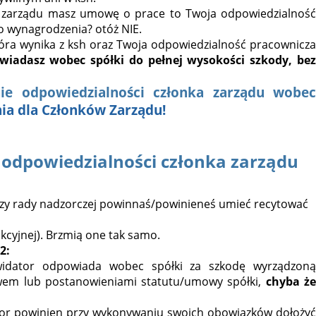
nek zarządu masz umowę o prace to Twoja odpowiedzialność
o wynagrodzenia? otóż NIE.
tóra wynika z ksh oraz Twoja odpowiedzialność pracowni­cza
wiadasz wobec spółki do pełnej wysokości szkody, be
ie odpowiedzialności członka zarządu wobec
a dla Członków Zarządu!
 odpowiedzialności członka zarządu
 czy rady nadzorczej powinnaś/powinieneś umieć recytować
i akcyjnej). Brzmią one tak samo.
2:
kwidator odpowiada wobec spółki za szkodę wyrządzoną
wem lub postanowieniami statutu/umowy spółki,
chyba ż
dator powinien przy wykonywaniu swoich obowiązków dołożyć