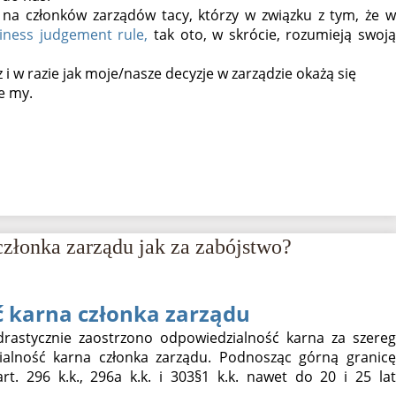
na członków zarządów tacy, którzy w związku z tym, że w
iness judgement rule,
tak oto, w skrócie, rozumieją swoj
i w razie jak moje/nasze decyzje w zarządzie okażą się
e my.
złonka zarządu jak za zabójstwo?
 karna członka zarządu
astycznie zaostrzono odpowiedzialność karna za szereg
alność karna członka zarządu. Podnosząc górną granicę
. 296 k.k., 296a k.k. i 303§1 k.k. nawet do 20 i 25 lat