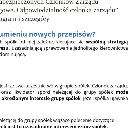
abezpieczonych Członków Zarządu
gowe. Odpowiedzialność członka zarządu”
ogram i szczegóły
ozumieniu nowych przepisów?
 spółki od niej zależne, kierujące się
wspólną strategi
resu,
uzasadniającą sprawowanie jednolitego kierownictw
 dominującą.
jestrze swe uczestnictwo w grupie spółek. Członek zarządu,
t oraz likwidator spółki należącej do grupy spółek
może
w
określonym interesie grupy spółek
, jeżeli spółka ujawnił
leżącej do grupy spółek wiążące polecenie dotyczące
żeli
jest to uzasadnione interesem grupy spółek.