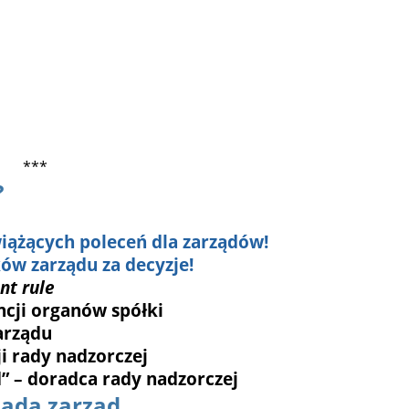
***
?
iążących poleceń dla zarządów!
ów zarządu za decyzje!
nt rule
cji organów spółki
arządu
i rady nadzorczej
” – doradca rady nadzorczej
iada zarząd