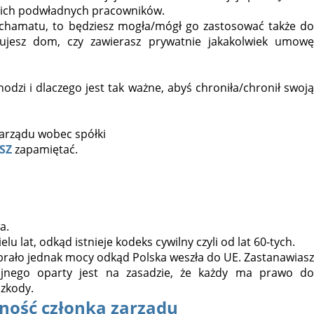
woich podwładnych pracowników.
 schamatu, to będziesz mogła/mógł go zastosować także do
jesz dom, czy zawierasz prywatnie jakakolwiek umowę
hodzi i dlaczego jest tak ważne, abyś chroniła/chronił swoją
SZ
zapamiętać.
a.
u lat, odkąd istnieje kodeks cywilny czyli od lat 60-tych.
brało jednak mocy odkąd Polska weszła do UE. Zastanawiasz
jnego oparty jest na zasadzie, że każdy ma prawo do
zkody.
ność członka zarządu