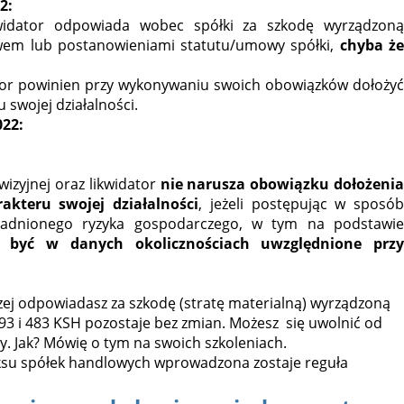
2:
kwidator odpowiada wobec spółki za szkodę wyrządzoną
wem lub postanowieniami statutu/umowy spółki,
chyba ż
dator powinien przy wykonywaniu swoich obowiązków dołożyć
swojej działalności.
022:
wizyjnej oraz likwidator
nie narusza obowiązku dołożeni
kteru swojej działalności
, jeżeli postępując w sposób
asadnionego ryzyka gospodarczego, w tym na podstawie
ny być w danych okolicznościach uwzględnione przy
czej odpowiadasz za szkodę (stratę materialną) wyrządzoną
293 i 483 KSH pozostaje bez zmian. Możesz się uwolnić od
y. Jak? Mówię o tym na swoich szkoleniach.
ksu spółek handlowych wprowadzona zostaje reguła