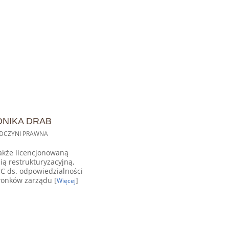
NIKA DRAB
DCZYNI PRAWNA
akże licencjonowaną
ią restrukturyzacyjną,
C ds. odpowiedzialności
łonków zarządu [
]
Więcej