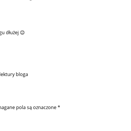
gu dłużej 😉
lektury bloga
agane pola są oznaczone
*