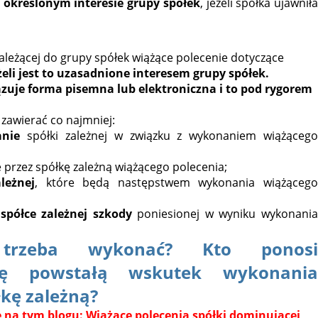
w
określonym interesie grupy spółek
, jeżeli spółka ujawnił
leżącej do grupy spółek wiążące polecenie dotyczące
żeli
jest to uzasadnione interesem grupy spółek.
ązuje
forma pisemna lub elektroniczna i to
pod rygorem
zawierać co najmniej:
anie
spółki zależnej w związku z wykonaniem wiążąceg
 przez spółkę zależną wiążącego polecenia;
leżnej
, które będą następstwem wykonania wiążącego
spółce zależnej szkody
poniesionej w wyniku wykonania
 trzeba wykonać? Kto ponosi
dę powstałą wskutek wykonania
łkę zależną?
 na tym blogu: Wiążące polecenia spółki dominującej,