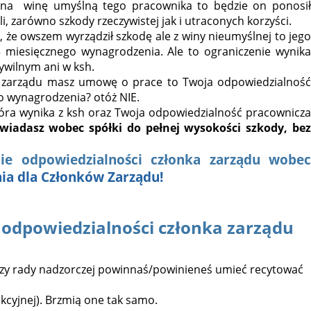
y na winę umyślną tego pracownika to będzie on ponosił
, zarówno szkody rzeczywistej jak i utraconych korzyści.
 że owszem wyrządził szkodę ale z winy nieumyślnej to jego
 miesięcznego wynagrodzenia. Ale to ograniczenie wynika
ywilnym ani w ksh.
nek zarządu masz umowę o prace to Twoja odpowiedzialność
o wynagrodzenia? otóż NIE.
tóra wynika z ksh oraz Twoja odpowiedzialność pracowni­cza
wiadasz wobec spółki do pełnej wysokości szkody, be
ie odpowiedzialności członka zarządu wobec
a dla Członków Zarządu!
 odpowiedzialności członka zarządu
 czy rady nadzorczej powinnaś/powinieneś umieć recytować
i akcyjnej). Brzmią one tak samo.