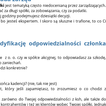
łki
jest tematyką często niedocenianą przez zarządzających
 za długi spółki, za zobowiązania, czy za podatki.
 godziny podejmujesz dziesiątki decyzji.
bo jesteś ekspertem. I skoro są słuszne i trafione, to co Ci
yfikację odpowiedzialności członka
e z o. o. czy w spółce akcyjnej, to odpowiadasz za szkodę,
b zaniechań.
odzi konkretnie?
ńca kadencji? (nie, tak nie jest)
at, który jeśli zapamiętasz, to zrozumiesz o co chodzi z
e zarówno do Twojej odpowiedzialności z ksh, ale także do
kontrahentów i też jej klientów wobec Twojej spółki. Jednak