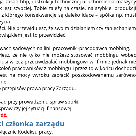
ują zasad bhp, instrukcji technicznej uruchomienia maszyny
jest szybciej. Tobie zależy na czasie, na szybkiej produkcji
, z którego konsekwencje są daleko idące – spółka np. musi
ycia.
ści. Nie przewidujesz, że swoim działaniem czy zaniechaniem
iązkiem jest to przewidzieć.
awach sądowych na linii pracownik -pracodawca mobbing.
 wiesz, że nie tylko nie możesz stosować mobbingu wobec
musi wręcz przeciwdziałać mobbingowi w firmie jednak nie
koleń pracowników z mobbingu i przez to w końcu dochodzi
a jest na mocy wyroku zapłacić poszkodowanemu zarówno
nie.
 przepisów prawa pracy Zarządu.
ad przy prowadzeniu spraw spółki,
raw czy jej sytuacji finansowej.
dź.
i członka zarządu
yłącznie Kodeksu pracy.