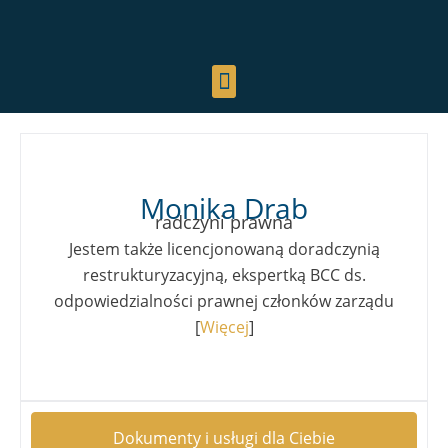
Monika Drab
radczyni prawna
Jestem także licencjonowaną doradczynią
restrukturyzacyjną, ekspertką BCC ds.
odpowiedzialności prawnej członków zarządu
[
Więcej
]
Dokumenty i usługi dla Ciebie