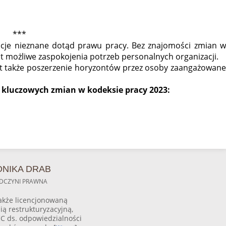
***
ucje nieznane dotąd prawu pracy. Bez znajomości zmian w
st możliwe zaspokojenia potrzeb personalnych organizacji.
t także poszerzenie horyzontów przez osoby zaangażowan
z kluczowych zmian w kodeksie pracy 2023:
NIKA DRAB
DCZYNI PRAWNA
akże licencjonowaną
ią restrukturyzacyjną,
C ds. odpowiedzialności