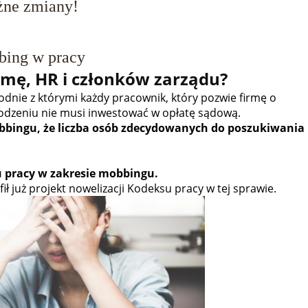
ne zmiany!
ing w pracy
rmę, HR i członków zarządu?
godnie z którymi każdy pracownik, który pozwie firmę o
odzeniu nie musi inwestować w opłatę sądową.
obbingu, że liczba osób zdecydowanych do poszukiwania
u pracy w zakresie mobbingu.
ił już projekt nowelizacji Kodeksu pracy w tej sprawie.