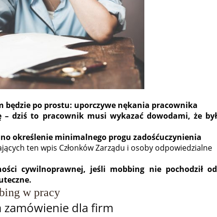
m będzie po prostu: uporczywe nękania pracownika
ę – dziś to pracownik musi wykazać dowodami, że był
iano określenie minimalnego progu zadośćuczynienia
tających ten wpis Członków Zarządu i osoby odpowiedzialne
ości cywilnoprawnej, jeśli mobbing nie pochodził od
uteczne.
ing w pracy
a zamówienie dla firm