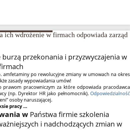
a ich wdrożenie w firmach odpowiada zarząd
 burzą przekonania i przyzwyczajenia w
firmach
np. amfetaminy po rewolucyjne zmiany w umowach na okres
także zasady wypowiadania umów!
ko prawom pracowniczym za które odpowiada pracodawca
awcy (np. Dyrektor HR jako pełnomocnik).
Odpowiedzialność
zeni” osoby naruszającej.
ksie pracy …
owania w
Państwa firmie szkolenia
ważniejszych i nadchodzących zmian w