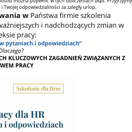
sposób można popełnić w tych obliczeniach błąd. Przyjrzyjmy
i Twojej odpowiedzialności za zaległy urlop.
owania w
Państwa firmie szkolenia
ważniejszych i nadchodzących zmian w
ksie pracy:
w pytaniach i odpowiedziach”
Dlaczego?
KICH KLUCZOWYCH ZAGADNIEŃ ZWIĄZANYCH Z
AWEM PRACY