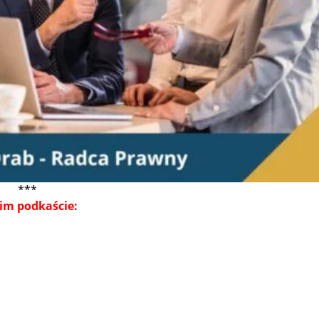
***
im podkaście: