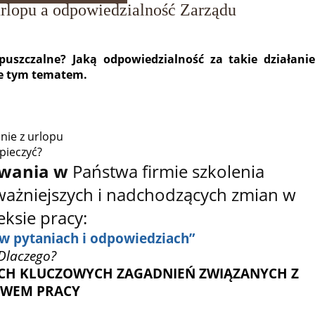
rlopu a odpowiedzialność Zarządu
uszczalne? Jaką odpowiedzialność za takie działanie
nie tym tematem.
ie z urlopu
pieczyć?
owania w
Państwa firmie szkolenia
ważniejszych i nadchodzących zmian w
ksie pracy:
w pytaniach i odpowiedziach”
Dlaczego?
KICH KLUCZOWYCH ZAGADNIEŃ ZWIĄZANYCH Z
AWEM PRACY