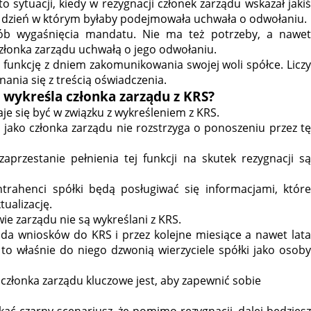
o sytuacji, kiedy w rezygnacji członek zarządu wskazał jakiś
ż dzień w którym byłaby podejmowała uchwała o odwołaniu.
ób wygaśnięcia mandatu. Nie ma też potrzeby, a nawet
złonka zarządu uchwałą o jego odwołaniu.
 funkcję z dniem zakomunikowania swojej woli spółce. Liczy
ania się z treścią oświadczenia.
e wykreśla członka zarządu z KRS?
je się być w związku z wykreśleniem z KRS.
jako członka zarządu nie rozstrzyga o ponoszeniu przez tę
przestanie pełnienia tej funkcji na skutek rezygnacji są
ntrahenci spółki będą posługiwać się informacjami, które
tualizację.
wie zarządu nie są wykreślani z KRS.
łada wniosków do KRS i przez kolejne miesiące a nawet lata
 to właśnie do niego dzwonią wierzyciele spółki jako osoby
 członka zarządu kluczowe jest, aby zapewnić sobie
tkać czarny scenariusz, że pomimo rezygnacji, dalej będziesz