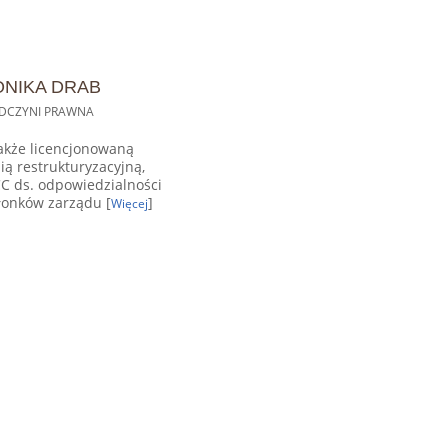
NIKA DRAB
DCZYNI PRAWNA
akże licencjonowaną
ią restrukturyzacyjną,
C ds. odpowiedzialności
łonków zarządu [
]
Więcej