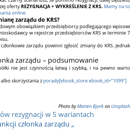
zej oferty
REZYGNACJA + WYKREŚLENIE Z KRS.
Mamy na t
kania online.
mianę zarządu do KRS?
Sądowym obowiązkiem przedsiębiorcy podlegającego wpisowi
nioskodawcy w rejestrze przedsiębiorców KRS w terminie 7
isu.
 członkowie zarządu powinni zgłosić zmiany do KRS. Jednak
złonka zarządu – podsumowanie
spółki nie jest czynnością łatwą i szybką, i na pewno warto
 albo skorzystania z
porady[ebook_store ebook_id=”1099″]
Photo by
Marten Bjork
on
Unsplash
rów rezygnacji w 5 wariantach
unkcji członka zarządu „