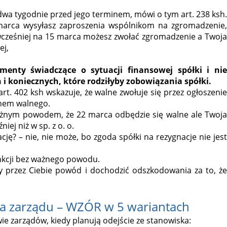
dwa tygodnie przed jego terminem, mówi o tym art. 238 ksh.
1 marca wysyłasz zaproszenia wspólnikom na zgromadzenie,
jwcześniej na 15 marca możesz zwołać zgromadzenie a Twoja
ej,
enty świadczące o sytuacji finansowej spółki i nie
i koniecznych, które rodziłyby zobowiązania spółki.
rt. 402 ksh wskazuje, że walne zwołuje się przez ogłoszenie
inem walnego.
 ważnym powodem, że 22 marca odbędzie się walne ale Twoja
iej niż w sp. z o. o.
cję? – nie, nie może, bo zgoda spółki na rezygnacje nie jest
unkcji bez ważnego powodu.
 przez Ciebie powód i dochodzić odszkodowania za to, że
:
nka zarządu – WZÓR w 5 wariantach
ie zarządów, kiedy planują odejście ze stanowiska: