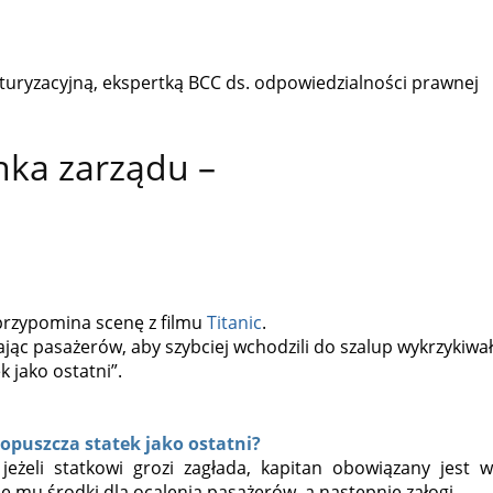
turyzacyjną, ekspertką BCC ds. odpowiedzialności prawnej
onka zarządu –
rzypomina scenę z filmu
Titanic
.
jąc pasażerów, aby szybciej wchodzili do szalup wykrzykiwał
k jako ostatni”.
 opuszcza statek jako ostatni?
eżeli statkowi grozi zagłada, kapitan obowiązany jest w
e mu środki dla ocalenia pasażerów, a następnie załogi.