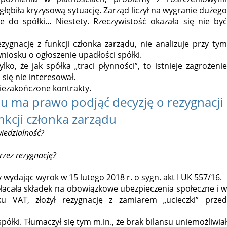
głębiła kryzysową sytuację. Zarząd liczył na wygranie dużego
ne do spółki… Niestety. Rzeczywistość okazała się nie być
ygnację z funkcji członka zarządu, nie analizuje przy tym
niosku o ogłoszenie upadłości spółki.
lko, że jak spółka „traci płynności”, to istnieje zagrożenie
się nie interesował.
niezakończone kontrakty.
du ma prawo podjąć decyzję o rezygnacji
unkcji członka zarządu
wiedzialność?
rzez rezygnację?
wydając wyrok w 15 lutego 2018 r. o sygn. akt I UK 557/16.
opłacała składek na obowiązkowe ubezpieczenia społeczne i w
u VAT, złożył rezygnację z zamiarem „ucieczki” przed
półki. Tłumaczył się tym m.in., że brak bilansu uniemożliwiał