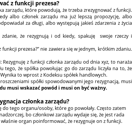
wać z funkcji prezesa?
ka zarządu, które powodują, że trzeba zrezygnować z funkcji.
kiedy albo członek zarządu ma już lepszą propozycję, albo
odpowiadał za długi, albo występują jakieś zdarzenia z życia
zdanie, że rezygnują i od kiedy, spakuję
swoje rzeczy 
 funkcji prezesa?” nie zawiera się w jednym, krótkim zdaniu.
: Rezygnuję z funkcji członka zarządu od dnia xyz, to naraża
 tego, że spółka powołując go do zarządu liczyła na to, że
. Wynika to wprost z Kodeksu spółek handlowych.
ed roszczeniami spółki spowodowanymi jego rezygnacją,
musi
ządu musi wskazać powód i musi on być ważny.
zygnacja członka zarządu?
ę do tego organu/osoby, które go powołały. Często zatem
adzorczej, bo członkowi zarządu wydaje się, że jest rada
właśnie organ poinformować, że rezygnuje on z funkcji.