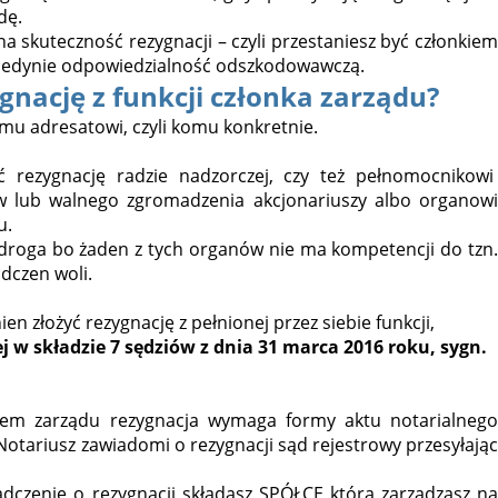
dę.
 skuteczność rezygnacji – czyli przestaniesz być członkiem
ć jedynie odpowiedzialność odszkodowawczą.
nację z funkcji członka zarządu?
mu adresatowi, czyli komu konkretnie.
ć rezygnację radzie nadzorczej, czy też pełnomocnikowi
lub walnego zgromadzenia akcjonariuszy albo organowi
u.
 droga bo żaden z tych organów nie ma kompetencji do tzn.
adczen woli.
n złożyć rezygnację z pełnionej przez siebie funkcji,
 w składzie 7 sędziów z dnia 31 marca 2016 roku, sygn.
kiem zarządu rezygnacja wymaga formy aktu notarialnego
 Notariusz zawiadomi o rezygnacji sąd rejestrowy przesyłając
dczenie o rezygnacji składasz SPÓŁCE którą zarządzasz na