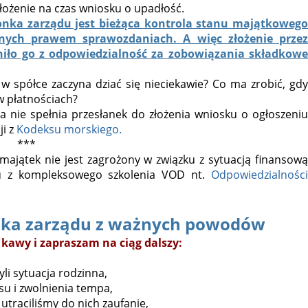
złożenie na czas wniosku o upadłość.
onka zarządu jest bieżąca kontrola stanu majątkoweg
anych prawem sprawozdaniach. A więc złożenie przez
olniło go z odpowiedzialność za zobowiązania składkowe
w spółce zaczyna dziać się nieciekawie? Co ma zrobić, gdy
w płatnościach?
a nie spełnia przesłanek do złożenia wniosku o ogłoszeniu
ji z
Kodeksu morskiego.
***
majątek nie jest zagrożony w związku z sytuacją finansową
elu z kompleksowego szkolenia VOD nt.
Odpowiedzialności
onka zarządu z ważnych powodów
 kawy i zapraszam na ciąg dalszy:
li sytuacja rodzinna,
u i zwolnienia tempa,
utraciliśmy do nich zaufanie,