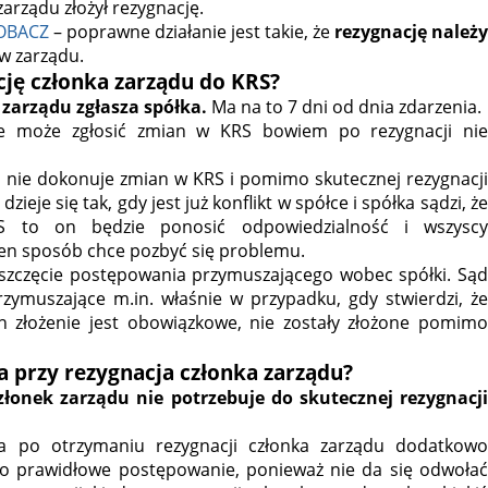
rządu złożył rezygnację.
OBACZ
– poprawne działanie jest takie, że
rezygnację należy
ów zarządu.
ację członka zarządu do KRS?
zarządu zgłasza spółka.
Ma na to 7 dni od dnia zdarzenia.
ie może zgłosić zmian w KRS bowiem po rezygnacji nie
ki nie dokonuje zmian w KRS i pomimo skutecznej rezygnacji
zieje się tak, gdy jest już konflikt w spółce i spółka sądzi, że
RS to on będzie ponosić odpowiedzialność i wszyscy
ten sposób chce pozbyć się problemu.
szczęcie postępowania przymuszającego wobec spółki. Sąd
zymuszające m.in. właśnie w przypadku, gdy stwierdzi, że
 złożenie jest obowiązkowe, nie zostały złożone pomimo
a przy rezygnacja członka zarządu?
złonek zarządu nie potrzebuje do skutecznej rezygnacj
łka po otrzymaniu rezygnacji członka zarządu dodatkowo
to prawidłowe postępowanie, ponieważ nie da się odwołać