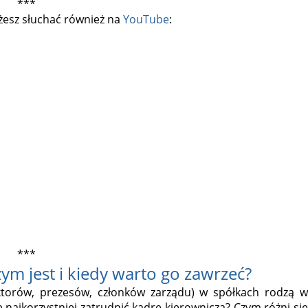
***
esz słuchać również na
YouTube
:
***
ym jest i kiedy warto go zawrzeć?
ektorów, prezesów, członków zarządu) w spółkach rodzą w
 najkorzystniej zatrudnić kadrę kierowniczą? Czym różni się