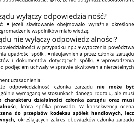
rządu wyłączy odpowiedzialność?
: ♥️jeżeli skwitowanie obejmowało wyraźnie określone
 zgromadzenie wspólników miało wiedzę.
ądu nie wyłączy odpowiedzialności?
powiedzialności w przypadku np.: ♥️wytoczenia powództwa
nia upadłości spółki, ♥️nieujawnienia przez członka zarządu
któw i dokumentów dotyczących spółki, ♥️wprowadzenia
ed podjęciem uchwały w sprawie skwitowania nierzetelnych
gment uzasadnienia:
 że odpowiedzialność członka zarządu
nie może by
gólnie wymaganą w stosunkach danego rodzaju, ale mus
charakteru działalności członka zarządu oraz mus
alnośc
i, którą spółka prowadzi. W konsekwencji ocen
czana do przepisów kodeksu spółek handlowych, lecz
wnych,
określających zakres obowiązków członka zarządu