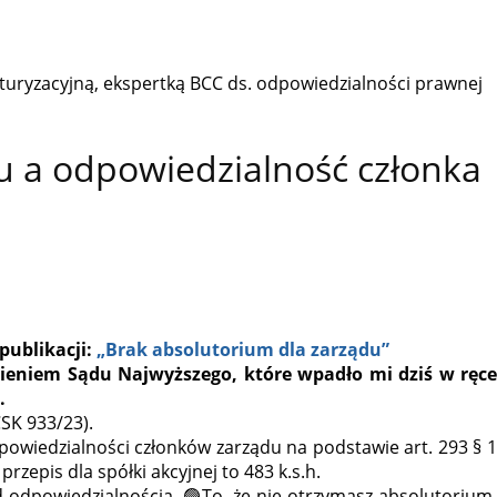
turyzacyjną, ekspertką BCC ds. odpowiedzialności prawnej
u a odpowiedzialność członka
publikacji:
„Brak absolutorium dla zarządu”
ieniem Sądu Najwyższego, które wpadło mi dziś w ręce
.
CSK 933/23).
owiedzialności członków zarządu na podstawie art. 293 § 1
y przepis dla spółki akcyjnej to 483 k.s.h.
d odpowiedzialnością. 🟢To, że nie otrzymasz absolutorium,