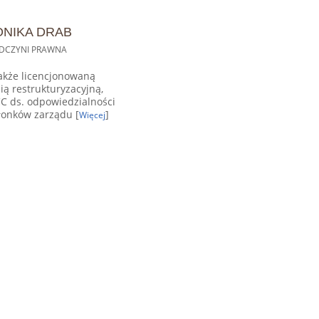
NIKA DRAB
DCZYNI PRAWNA
akże licencjonowaną
ią restrukturyzacyjną,
C ds. odpowiedzialności
łonków zarządu [
]
Więcej