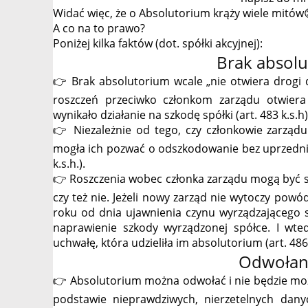
Widać więc, że o Absolutorium krąży wiele mitów
A co na to prawo?
Poniżej kilka faktów (dot. spółki akcyjnej):
Brak absolu
👉 Brak absolutorium wcale „nie otwiera drogi
roszczeń przeciwko członkom zarządu otwiera
wynikało działanie na szkodę spółki (art. 483 k.s.h)
👉 Niezależnie od tego, czy członkowie zarządu 
mogła ich pozwać o odszkodowanie bez uprzednie
k.s.h.).
👉 Roszczenia wobec członka zarządu mogą być s
czy też nie. Jeżeli nowy zarząd nie wytoczy pow
roku od dnia ujawnienia czynu wyrządzającego 
naprawienie szkody wyrządzonej spółce. I wt
uchwałę, która udzieliła im absolutorium (art. 486,
Odwołan
👉 Absolutorium można odwołać i nie będzie możn
podstawie nieprawdziwych, nierzetelnych dan