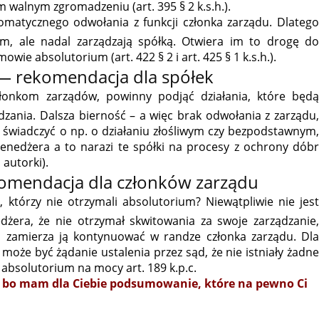
walnym zgromadzeniu (art. 395 § 2 k.s.h.).
omatycznego odwołania z funkcji członka zarządu. Dlatego
ium, ale nadal zarządzają spółką. Otwiera im to drogę do
e absolutorium (art. 422 § 2 i art. 425 § 1 k.s.h.).
— rekomendacja dla spółek
członkom zarządów, powinny podjąć działania, które będą
zania. Dalsza bierność – a więc brak odwołania z zarządu,
 świadczyć o np. o działaniu złośliwym czy bezpodstawnym,
nedżera a to narazi te spółki na procesy z ochrony dóbr
 autorki).
omendacja dla członków zarządu
którzy nie otrzymali absolutorium? Niewątpliwie nie jest
żera, że nie otrzymał skwitowania za swoje zarządzanie,
śli zamierza ją kontynuować w randze członka zarządu. Dla
oże być żądanie ustalenia przez sąd, że nie istniały żadne
absolutorium na mocy art. 189 k.p.c.
 bo mam dla Ciebie podsumowanie, które na pewno Ci