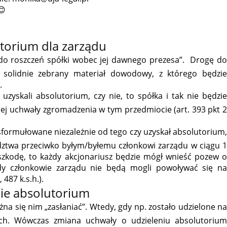
😊
torium dla zarządu
 do roszczeń spółki wobec jej dawnego prezesa”. Drogę do
 solidnie zebrany materiał dowodowy, z którego będzie
.
uzyskali absolutorium, czy nie, to spółka i tak nie będzie
j uchwały zgromadzenia w tym przedmiocie (art. 393 pkt 2
formułowane niezależnie od tego czy uzyskał absolutorium,
ództwa przeciwko byłym/byłemu członkowi zarządu w ciągu 1
szkodę, to każdy akcjonariusz będzie mógł wnieść pozew o
edy członkowie zarządu nie będą mogli powoływać się na
 487 k.s.h.).
ie absolutorium
a się nim „zasłaniać”. Wtedy, gdy np. zostało udzielone na
ych. Wówczas zmiana uchwały o udzieleniu absolutorium