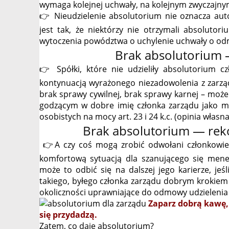
wymaga kolejnej uchwały, na kolejnym zwyczajnym 
👉 Nieudzielenie absolutorium nie oznacza aut
jest tak, że niektórzy nie otrzymali absolutor
wytoczenia powództwa o uchylenie uchwały o odmowi
Brak absolutorium 
👉 Spółki, które nie udzieliły absolutorium 
kontynuacją wyrażonego niezadowolenia z zarząd
brak sprawy cywilnej, brak sprawy karnej – może
godzącym w dobre imię członka zarządu jako me
osobistych na mocy art. 23 i 24 k.c. (opinia własna
Brak absolutorium — rek
👉A czy coś mogą zrobić odwołani członkowie, 
komfortową sytuacją dla szanującego się mened
może to odbić się na dalszej jego karierze, je
takiego, byłego członka zarządu dobrym krokiem m
okoliczności uprawniające do odmowy udzielenia 
Zaparz dobrą kawę,
się przydadzą.
Zatem, co daje absolutorium?