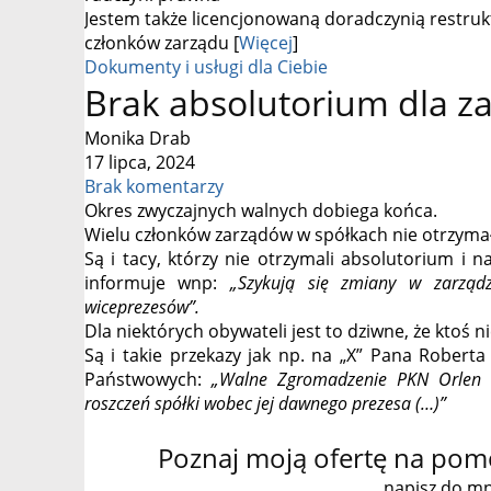
Jestem także licencjonowaną doradczynią restruk
członków zarządu [
Więcej
]
Dokumenty i usługi dla Ciebie
Brak absolutorium dla z
Monika Drab
17 lipca, 2024
Brak komentarzy
Okres zwyczajnych walnych dobiega końca.
Wielu członków zarządów w spółkach nie otrzymał
Są i tacy, którzy nie otrzymali absolutorium i n
informuje wnp:
„Szykują się zmiany w zarządz
wiceprezesów”.
Dla niektórych obywateli jest to dziwne, że ktoś n
Są i takie przekazy jak np. na „X” Pana Robert
Państwowych:
„Walne Zgromadzenie PKN Orlen n
roszczeń spółki wobec jej dawnego prezesa (…)”
Poznaj moją ofertę na pomo
napisz do mn