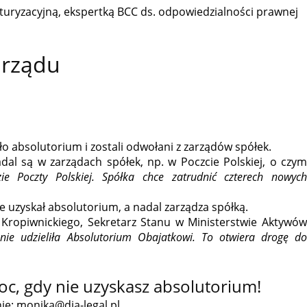
turyzacyjną, ekspertką BCC ds. odpowiedzialności prawnej
arządu
o absolutorium i zostali odwołani z zarządów spółek.
adal są w zarządach spółek, np. w Poczcie Polskiej, o czym
ie Poczty Polskiej. Spółka chce zatrudnić czterech nowyc
ie uzyskał absolutorium, a nadal zarządza spółką.
a Kropiwnickiego, Sekretarz Stanu w Ministerstwie Aktywów
ie udzieliła Absolutorium Obajatkowi. To otwiera drogę d
c, gdy nie uzyskasz absolutorium!
ie: monika@dja-legal.pl