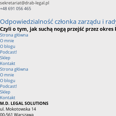
Przejdź
sekretariat@drab-legal.pl
do
+48 691 056 465
treści
Odpowiedzialność członka zarządu i rad
Czyli o tym, jak suchą nogą przejść przez okres
Strona główna
O mnie
O blogu
Podcast!
Sklep
Kontakt
Strona główna
O mnie
O blogu
Podcast!
Sklep
Kontakt
M.D. LEGAL SOLUTIONS
ul. Mokotowska 14
00-561 Warszawa