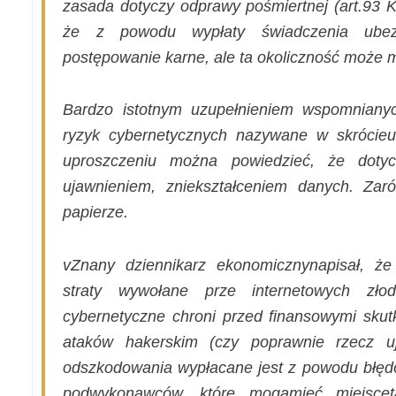
zasada dotyczy odprawy pośmiertnej (art.93 KP
że z powodu wypłaty świadczenia ubezp
postępowanie karne, ale ta okoliczność może 
Bardzo istotnym uzupełnieniem wspomnianyc
ryzyk cybernetycznych nazywane w skrócie
uproszczeniu można powiedzieć, że doty
ujawnieniem, zniekształceniem danych. Zar
papierze.
vZnany dziennikarz ekonomicznynapisał, ż
straty wywołane prze internetowych zło
cybernetyczne chroni przed finansowymi skut
ataków hakerskim (czy poprawnie rzecz uj
odszkodowania wypłacane jest z powodu błęd
podwykonawców, które mogąmieć miejscet