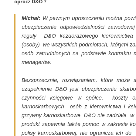
oprócz D&O ?
Michał:
W pewnym uproszczeniu można powied
ubezpieczenie odpowiedzialności zawodowe
reguły
D&O każdorazowego kierownictwa 
(osoby)
we wszystkich podmiotach, którymi za
osób zatrudnionych na podstawie kontraktu
menagerów.
Bezsprzecznie, rozwiązaniem, które może s
uzupełnienie D&O jest ubezpieczenie skarb
czynności księgowe w spółce,
koszty 
karnoskarbowych
osób z kierownictwa i ks
grzywny karnoskarbowe. D&O nie zadziała
w 
produkt zapewnia także pomoc w zakresie kos
polisy karnoskarbowej, nie ogranicza ich do