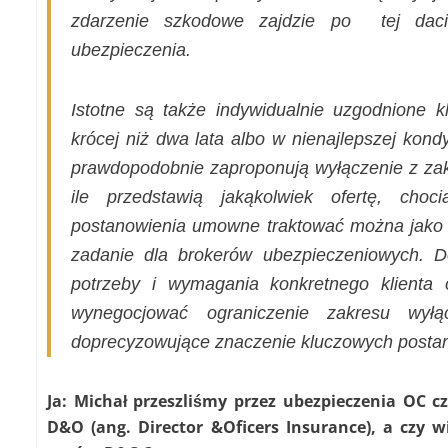
zdarzenie szkodowe zajdzie po
tej dac
ubezpieczenia.
Istotne są także indywidualnie uzgodnione kl
krócej niż dwa lata albo w nienajlepszej kondy
prawdopodobnie zaproponują wyłączenie z zakr
ile przedstawią jakąkolwiek ofertę, choc
postanowienia umowne traktować można jako na
zadanie dla brokerów ubezpieczeniowych. D
potrzeby i wymagania konkretnego klienta 
wynegocjować ograniczenie zakresu wyłąc
doprecyzowujące znaczenie kluczowych posta
Ja:
Michał przeszliśmy przez ubezpieczenia OC c
D&O (ang. Director &Oficers Insurance), a czy w