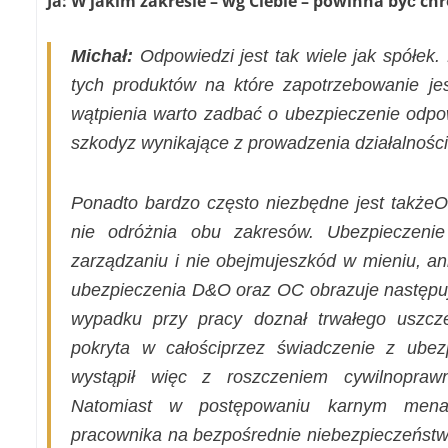
Ja: W jakim zakresie – wg Ciebie – powinna być ch
Michał:
Odpowiedzi jest tak wiele jak spółek.
tych produktów na które zapotrzebowanie j
wątpienia warto zadbać o ubezpieczenie odpow
szkodyz wynikające z prowadzenia działalności
Ponadto bardzo często niezbędne jest takżeO
nie odróżnia obu zakresów. Ubezpieczen
zarządzaniu i nie obejmujeszkód w mieniu, an
ubezpieczenia D&O oraz OC obrazuje następuj
wypadku przy pracy doznał trwałego uszcz
pokryta w całościprzez świadczenie z ube
wystąpił więc z roszczeniem cywilnopraw
Natomiast w postępowaniu karnym menag
pracownika na bezpośrednie niebezpieczeństwo