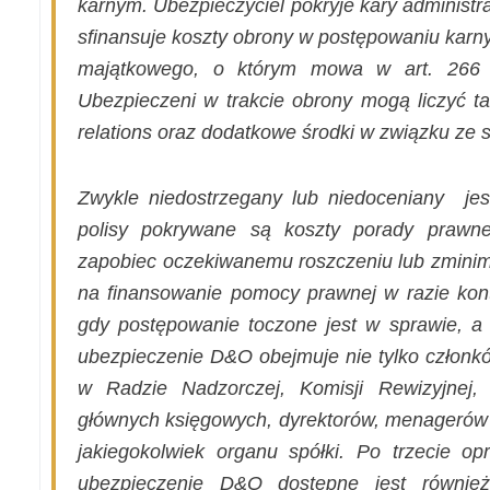
karnym. Ubezpieczyciel pokryje kary administ
sfinansuje koszty obrony w postępowaniu kar
majątkowego, o którym mowa w art. 266 
Ubezpieczeni w trakcie obrony mogą liczyć ta
relations oraz dodatkowe środki w związku ze
Zwykle niedostrzegany lub niedoceniany
je
polisy pokrywane są koszty porady prawne
zapobiec oczekiwanemu roszczeniu lub zminim
na finansowanie pomocy prawnej w razie kontro
gdy postępowanie toczone jest w sprawie, a 
ubezpieczenie D&O obejmuje nie tylko członkó
w Radzie Nadzorczej, Komisji Rewizyjnej,
głównych księgowych, dyrektorów, menagerów 
jakiegokolwiek organu spółki. Po trzecie op
ubezpieczenie D&O dostępne jest również