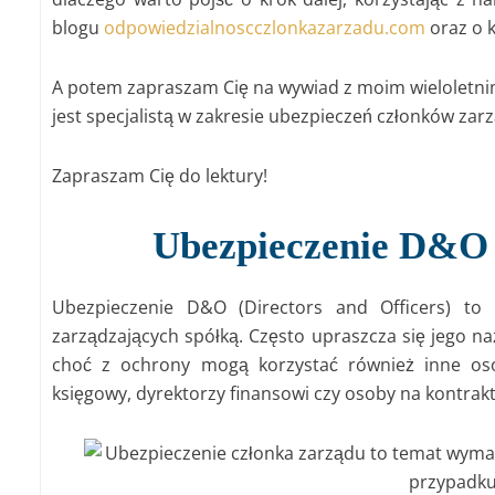
blogu
odpowiedzialnoscczlonkazarzadu.com
oraz o 
A potem zapraszam Cię na wywiad z moim wieloletn
jest specjalistą w zakresie ubezpieczeń członków zar
Zapraszam Cię do lektury!
Ubezpieczenie D&O 
Ubezpieczenie D&O (Directors and Officers) t
zarządzających spółką. Często upraszcza się jego n
choć z ochrony mogą korzystać również inne osob
księgowy, dyrektorzy finansowi czy osoby na kontra