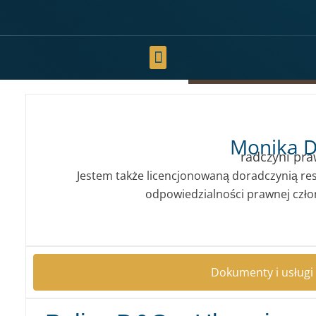
Monika D
radczyni pr
Jestem także licencjonowaną doradczynią res
odpowiedzialności prawnej czło
Dokumenty i usługi 