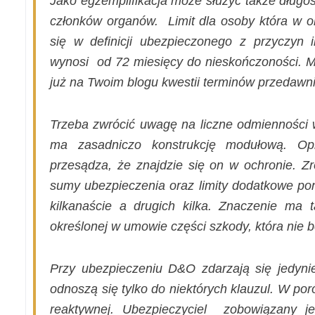
Jako egzemplifikacja może służyć także długo
członków organów.
Limit dla osoby która w o
się w definicji ubezpieczonego z przyczyn
wynosi
od 72 miesięcy do nieskończoności. M
już na Twoim blogu kwestii terminów przedawni
Trzeba zwrócić uwagę na liczne odmienności
ma zasadniczo konstrukcję modułową. O
przesądza, że znajdzie się on w ochronie. Z
sumy ubezpieczenia oraz limity dodatkowe pon
kilkanaście a drugich kilka. Znaczenie ma 
określonej w umowie części szkody, która nie b
Przy ubezpieczeniu D&O zdarzają się jedynie
odnoszą się tylko do niektórych klauzul. W po
reaktywnej. Ubezpieczyciel
zobowiązany je