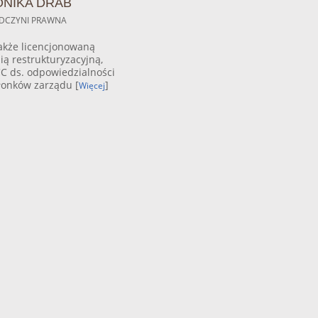
NIKA DRAB
DCZYNI PRAWNA
akże licencjonowaną
ią restrukturyzacyjną,
C ds. odpowiedzialności
łonków zarządu [
]
Więcej