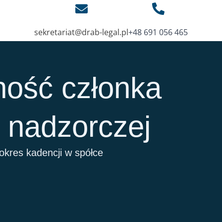
sekretariat@drab-legal.pl
+48 691 056 465
ność członka
y nadzorczej
 okres kadencji w spółce