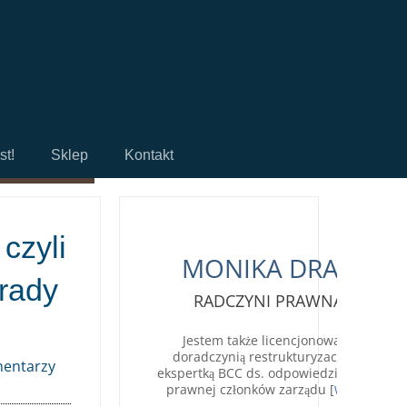
st!
Sklep
Kontakt
czyli
MONIKA DRAB
 rady
RADCZYNI PRAWNA
Jestem także licencjonowaną
doradczynią restrukturyzacyjną,
mentarzy
ekspertką BCC ds. odpowiedzialności
prawnej członków zarządu [
]
Więcej