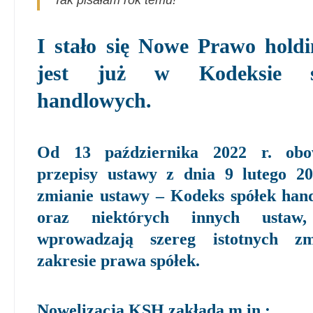
Tak pisałam rok temu!
I stało się Nowe Prawo hold
jest już w Kodeksie s
handlowych.
Od 13 października 2022 r. obo
przepisy ustawy z dnia 9 lutego 20
zmianie ustawy – Kodeks spółek han
oraz niektórych innych ustaw,
wprowadzają szereg istotnych z
zakresie prawa spółek.
Nowelizacja KSH zakłada m.in.: