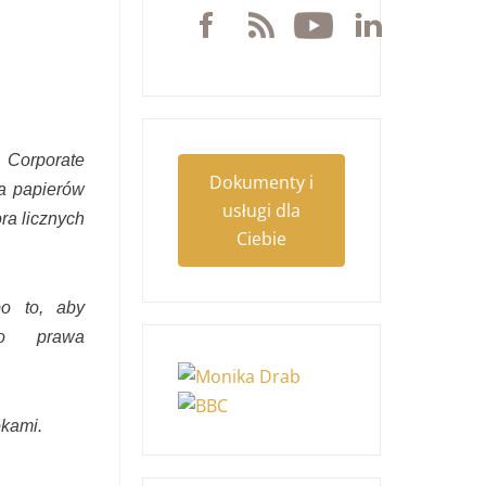
 Corporate
Dokumenty i
a papierów
usługi dla
ra licznych
Ciebie
po to, aby
go prawa
okami.