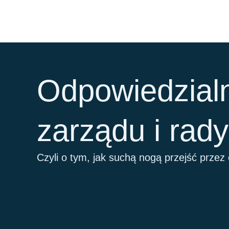
Przejdź
do
treści
Odpowiedzial
zarządu i rad
Czyli o tym, jak suchą nogą przejść przez