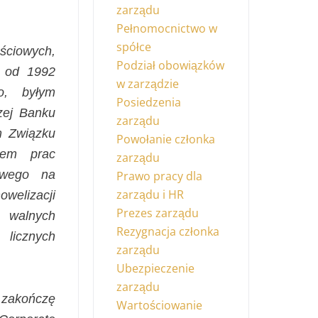
zarządu
Pełnomocnictwo w
spółce
ściowych,
Podział obowiązków
o od 1992
w zarządzie
o, byłym
Posiedzenia
zej Banku
zarządu
m Związku
Powołanie członka
iem prac
zarządu
łowego na
Prawo pracy dla
zarządu i HR
owelizacji
Prezes zarządu
 walnych
Rezygnacja członka
 licznych
zarządu
Ubezpieczenie
zarządu
 zakończę
Wartościowanie