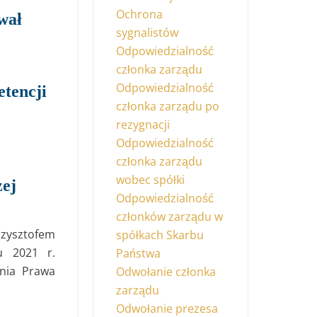
Ochrona
wał
sygnalistów
Odpowiedzialność
członka zarządu
Odpowiedzialność
tencji
członka zarządu po
rezygnacji
Odpowiedzialność
członka zarządu
wobec spółki
zej
Odpowiedzialność
członków zarządu w
rzysztofem
spółkach Skarbu
u 2021 r.
Państwa
enia Prawa
Odwołanie członka
zarządu
Odwołanie prezesa