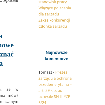
Corporate
stanowisk pracy
Wiążące polecenia
dla zarządu
Zakaz konkurencji
członka zarządu
a
nowe
znać
Najnowsze
komentarze
a
Tomasz
-
Prezes
zarządu a ochrona
przedemerytalna –
am, że w
art. 39 k.p. po
nia mówił
uchwale SN III PZP
akim samym
6/24