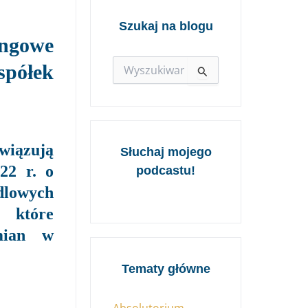
Szukaj na blogu
ingowe
półek
Szukaj
dla:
wiązują
Słuchaj mojego
22 r. o
podcastu!
dlowych
 które
mian w
Tematy główne