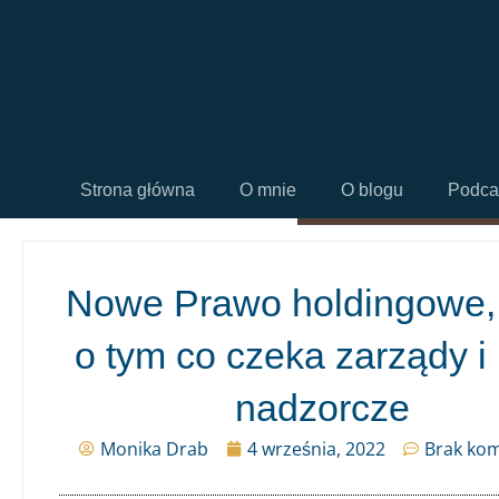
Strona główna
O mnie
O blogu
Podca
Nowe Prawo holdingowe, 
o tym co czeka zarządy i
nadzorcze
Monika Drab
4 września, 2022
Brak ko