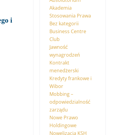
Absolutorium
Akademia
Stosowania Prawa
go i
Bez kategorii
Business Centre
Club
Jawność
wynagrodzeń
Kontrakt
menedżerski
Kredyty frankowe i
Wibor
Mobbing –
odpowiedzialność
zarządu
Nowe Prawo
Holdingowe
Nowelizacja KSH