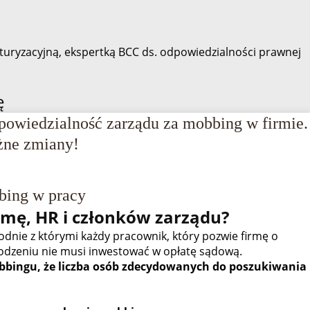
turyzacyjną, ekspertką BCC ds. odpowiedzialności prawnej
ę
owiedzialność zarządu za mobbing w firmie.
ne zmiany!
ing w pracy
rmę, HR i członków zarządu?
godnie z którymi każdy pracownik, który pozwie firmę o
odzeniu nie musi inwestować w opłatę sądową.
obbingu, że liczba osób zdecydowanych do poszukiwania