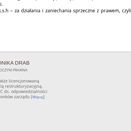
i.
.h – za działania i zaniechania sprzeczne z prawem, czyli
NIKA DRAB
DCZYNI PRAWNA
akże licencjonowaną
ią restrukturyzacyjną,
C ds. odpowiedzialności
łonków zarządu [
]
Więcej