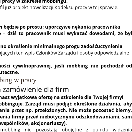
u pracy w zakresie mobbingu.
ił już projekt nowelizacji Kodeksu pracy w tej sprawie.
m będzie po prostu: uporczywe nękania pracownika
ę – dziś to pracownik musi wykazać dowodami, że był
iano określenie minimalnego progu zadośćuczynienia
tających ten wpis Członków Zarządu i osoby odpowiedzialne
ości cywilnoprawnej, jeśli mobbing nie pochodził od
uteczne.
ing w pracy
a zamówienie dla firm
masz wyjątkową ofertę na szkolenie dla Twojej firmy!
obbinguje. Zarząd musi podjąć określone działania, aby
a przez np. przełożonych. Nie może pozostać bierny.
eczenia firmy przed niebotycznymi odszkodowaniami, sam
(wspólników, akcjonariuszy).
mobbing nie pozostają obojętne z punktu widzenia