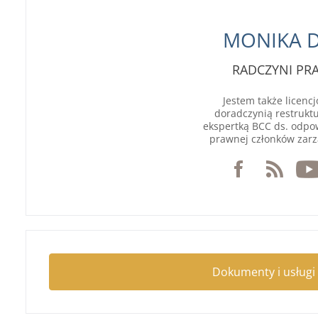
MONIKA 
RADCZYNI P
Jestem także licen
doradczynią restruktu
ekspertką BCC ds. odpo
prawnej członków zarz
Dokumenty i usługi 