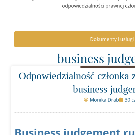
odpowiedzialności prawnej czło
Dokumenty i usługi 
business judg
Odpowiedzialność członka z
business judge
Monika Drab
30 c
Business judgement rul