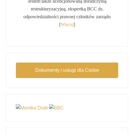
Jestem także licencjonowaną doradczynią
restrukturyzacyjną, ekspertką BCC ds.
odpowiedzialności prawnej członków zarządu
[
Więcej
]
Dokumenty i usługi dla Ciebie