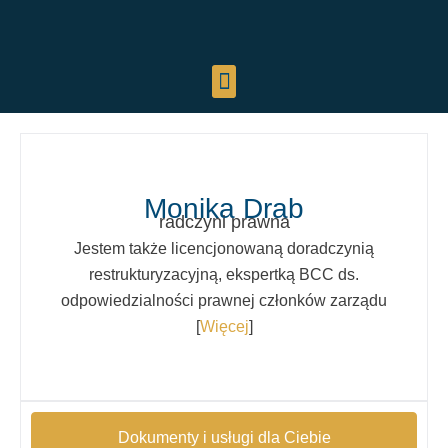
Monika Drab
radczyni prawna
Jestem także licencjonowaną doradczynią
restrukturyzacyjną, ekspertką BCC ds.
odpowiedzialności prawnej członków zarządu
[
Więcej
]
Dokumenty i usługi dla Ciebie