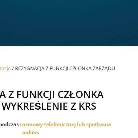
tacje
/ REZYGNACJA Z FUNKCJI CZŁONKA ZARZĄDU
A Z FUNKCJI CZŁONKA
 WYKREŚLENIE Z KRS
 podczas
rozmowy telefonicznej lub spotkania
online
.