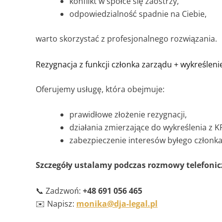
konflikt w spółce się zaostrzy,
odpowiedzialność spadnie na Ciebie,
warto skorzystać z profesjonalnego rozwiązania.
Rezygnacja z funkcji członka zarządu + wykreśleni
Oferujemy usługę, która obejmuje:
prawidłowe złożenie rezygnacji,
działania zmierzające do wykreślenia z K
zabezpieczenie interesów byłego członka
Szczegóły ustalamy podczas rozmowy telefonicz
📞 Zadzwoń:
+48 691 056 465
✉️ Napisz:
monika@dja-legal.pl