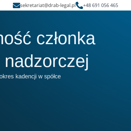
sekretariat@drab-legal.pl
+48 691 056 465
ność członka
y nadzorczej
 okres kadencji w spółce