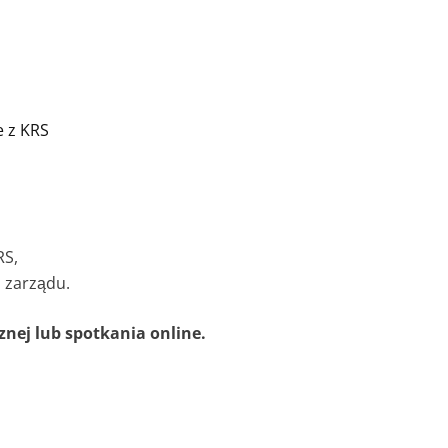
e z KRS
RS,
 zarządu.
nej lub spotkania online.