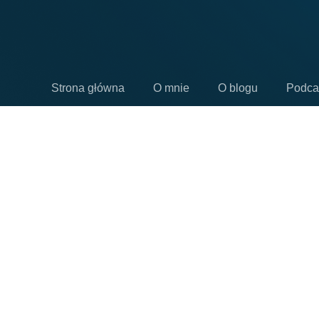
Strona główna
O mnie
O blogu
Podca