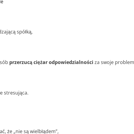
le
dzającą spółką,
posób
przerzucą ciężar odpowiedzialności
za swoje problemy
e stresująca.
, że „nie są wielbłądem”,