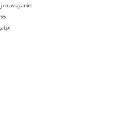
aj rozwiązanie:
465
al.pl