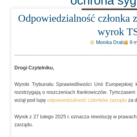
ochrona syg
Odpowiedzialność członka
wyrok T
Monika Drab
9 m
Drogi Czytelniku,
Wyroki
Trybunału Sprawiedliwości Unii Europejskiej 
rozstrzygają o roszczeniach
frankowiczów
. Tymczasem 
wziął pod lupę
odpowiedzialność członków zarządu
za d
Wyrok z 27 lutego 2025 r. oznacza rewolucję w prawach
zarządu.