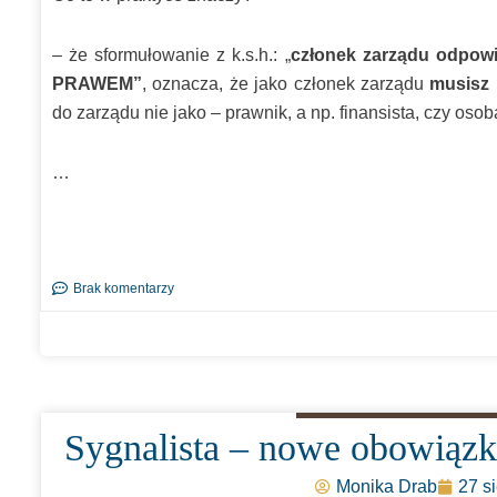
– że sformułowanie z k.s.h.: „
członek zarządu odpowia
PRAWEM”
, oznacza, że jako członek zarządu
musisz 
do zarządu nie jako – prawnik, a np. finansista, czy oso
…
Brak komentarzy
Sygnalista – nowe obowiązk
Monika Drab
27 s