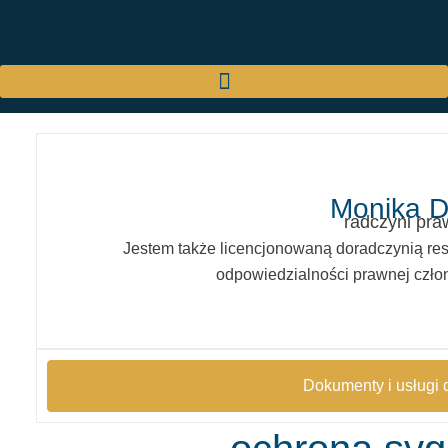
Monika D
radczyni pr
Jestem także licencjonowaną doradczynią res
odpowiedzialności prawnej czło
Dokumenty i usługi 